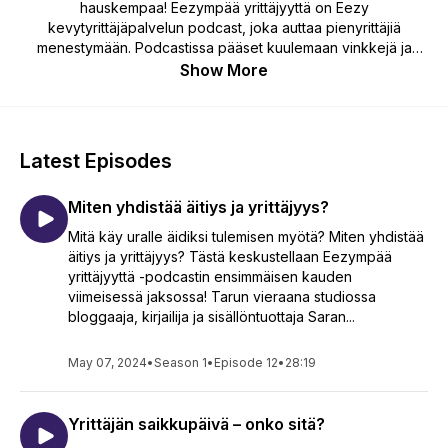
hauskempaa! Eezympää yrittäjyyttä on Eezy
kevytyrittäjäpalvelun podcast, joka auttaa pienyrittäjiä
menestymään. Podcastissa pääset kuulemaan vinkkejä ja
aitoja keskusteluja aiheista, jotka koskettavat itsensä
Show More
työllistäviä freelancereita ja pienyrittäjiä. Jokainen jakso tuo
mukanaan uuden kiinnostavan vieraan, jonka kanssa
pureudutaan aiheeseen. Podcastin hostina on työelämän
ilmiöitä esille nostava toimittaja ja mediayrittäjä Taru
Latest Episodes
Tammikallio. Alkuperäisidea: Taru Tammikallio Tuotanto: Krash
Miten yhdistää äitiys ja yrittäjyys?
Mitä käy uralle äidiksi tulemisen myötä? Miten yhdistää
äitiys ja yrittäjyys? Tästä keskustellaan Eezympää
yrittäjyyttä -podcastin ensimmäisen kauden
viimeisessä jaksossa! Tarun vieraana studiossa
bloggaaja, kirjailija ja sisällöntuottaja Saran...
May 07, 2024
•
Season 1
•
Episode 12
•
28:19
Yrittäjän saikkupäivä – onko sitä?