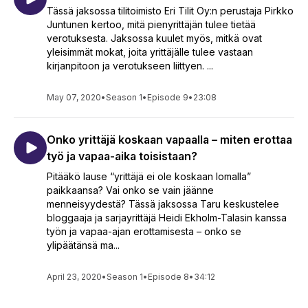
Tässä jaksossa tilitoimisto Eri Tilit Oy:n perustaja Pirkko
Juntunen kertoo, mitä pienyrittäjän tulee tietää
verotuksesta. Jaksossa kuulet myös, mitkä ovat
yleisimmät mokat, joita yrittäjälle tulee vastaan
kirjanpitoon ja verotukseen liittyen. ...
May 07, 2020
•
Season 1
•
Episode 9
•
23:08
Onko yrittäjä koskaan vapaalla – miten erottaa
työ ja vapaa-aika toisistaan?
Pitääkö lause “yrittäjä ei ole koskaan lomalla”
paikkaansa? Vai onko se vain jäänne
menneisyydestä? Tässä jaksossa Taru keskustelee
bloggaaja ja sarjayrittäjä Heidi Ekholm-Talasin kanssa
työn ja vapaa-ajan erottamisesta – onko se
ylipäätänsä ma...
April 23, 2020
•
Season 1
•
Episode 8
•
34:12