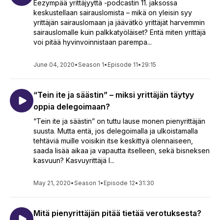
Eezympää yrittäjyyttä -podcastin 11. jaksossa
keskustellaan sairauslomista – mikä on yleisin syy
yrittäjän sairauslomaan ja jäävätkö yrittäjät harvemmin
sairauslomalle kuin palkkatyöläiset? Entä miten yrittäjä
voi pitää hyvinvoinnistaan parempa...
June 04, 2020
•
Season 1
•
Episode 11
•
29:15
“Tein ite ja säästin” – miksi yrittäjän täytyy
oppia delegoimaan?
“Tein ite ja säästin” on tuttu lause monen pienyrittäjän
suusta. Mutta entä, jos delegoimalla ja ulkoistamalla
tehtäviä muille voisikin itse keskittyä olennaiseen,
saada lisää aikaa ja vapautta itselleen, sekä bisneksen
kasvuun? Kasvuyrittäjä I...
May 21, 2020
•
Season 1
•
Episode 12
•
31:30
Mitä pienyrittäjän pitää tietää verotuksesta?