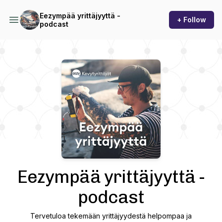
Eezympää yrittäjyyttä -
+ Follow
podcast
Podcast Background Image
Eezympää yrittäjyyttä -
podcast
Tervetuloa tekemään yrittäjyydestä helpompaa ja